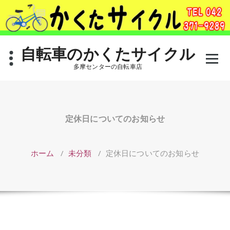
コ
ン
テ
ン
ツ
自転車のかくたサイクル
へ
多摩センターの自転車店
ス
キ
ッ
プ
定休日についてのお知らせ
ホーム
/
未分類
/
定休日についてのお知らせ